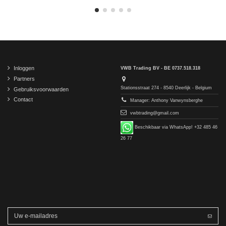
Inloggen
VWB Trading BV - BE 0737.518.318
Partners
Stationsstraat 274 - 8540 Deerlijk - Belgium
Gebruiksvoorwaarden
Contact
Manager: Anthony Vanwynsberghe
vwbtrading@gmail.com
Beschikbaar via WhatsApp! +32 485 46
26 77