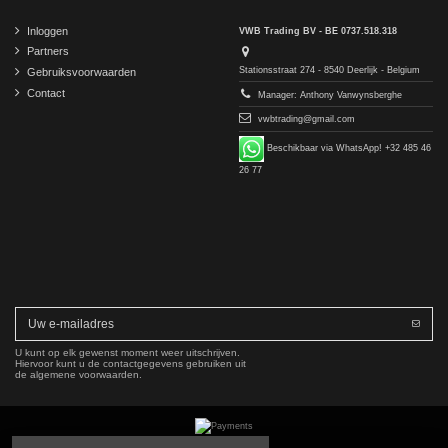
Inloggen
VWB Trading BV - BE 0737.518.318
Partners
Stationsstraat 274 - 8540 Deerlijk - Belgium
Gebruiksvoorwaarden
Contact
Manager: Anthony Vanwynsberghe
vwbtrading@gmail.com
Beschikbaar via WhatsApp! +32 485 46
26 77
U kunt op elk gewenst moment weer uitschrijven.
Hiervoor kunt u de contactgegevens gebruiken uit
de algemene voorwaarden.