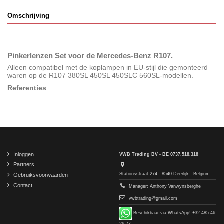
Omschrijving
Pinkerlenzen Set voor de Mercedes-Benz R107.
Alleen compatibel met de koplampen in EU-stijl die gemonteerd
waren op de R107 380SL 450SL 450SLC 560SL-modellen.
Referenties
Inloggen
VWB Trading BV - BE 0737.518.318
Partners
Stationsstraat 274 - 8540 Deerlijk - Belgium
Gebruiksvoorwaarden
Contact
Manager: Anthony Vanwynsberghe
vwbtrading@gmail.com
Beschikbaar via WhatsApp! +32 485 46
26 77