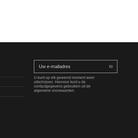
U kunt op elk gewenst moment weer
uitschrijven. Hiervoor kunt u de
contactgegevens gebruiken uit de
algemene voorwaarden.