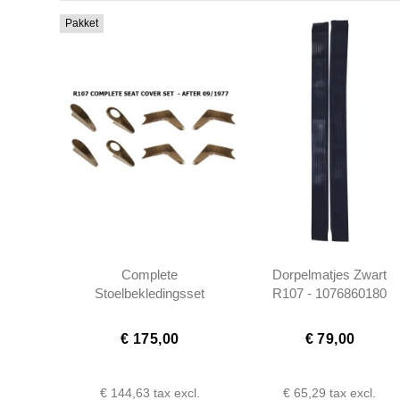
Pakket
Complete
Dorpelmatjes Zwart
Stoelbekledingsset
R107 - 1076860180
chroom R107 na 9/1977
- 1079131328 -
€ 175,00
€ 79,00
1079131428 -...
€ 144,63
tax excl.
€ 65,29
tax excl.