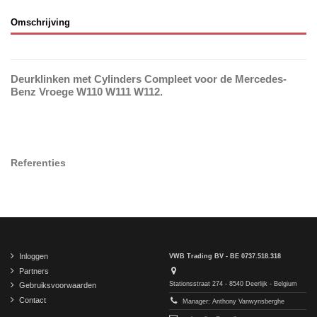
Omschrijving
Deurklinken met Cylinders Compleet voor de Mercedes-
Benz Vroege W110 W111 W112.
Referenties
Inloggen
VWB Trading BV - BE 0737.518.318
Partners
Stationsstraat 274 - 8540 Deerlijk - Belgium
Gebruiksvoorwaarden
Contact
Manager: Anthony Vanwynsberghe