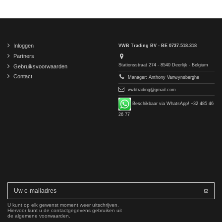
Inloggen
VWB Trading BV - BE 0737.518.318
Partners
Stationsstraat 274 - 8540 Deerlijk - Belgium
Gebruiksvoorwaarden
Contact
Manager: Anthony Vanwynsberghe
vwbtrading@gmail.com
Beschikbaar via WhatsApp! +32 485 46
26 77
U kunt op elk gewenst moment weer uitschrijven.
Hiervoor kunt u de contactgegevens gebruiken uit
de algemene voorwaarden.