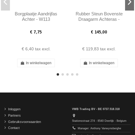
Borgplaatje Aandrijfas
Rubber Steun Bovenste
Achter - W113
Draagarm Achteras -
W113 - 1103500675
€ 7,75
€ 145,00
€ 6,40
tax excl.
€ 119,83
tax excl.
In winkelwagen
In winkelwagen
Inloggen
VWB Trading BV - BE 0737.518.318
Partners
Stationsstraat 274 - 8540 Deerlijk - Belgium
Gebruiksvoorwaarden
Contact
Manager: Anthony Vanwynsberghe