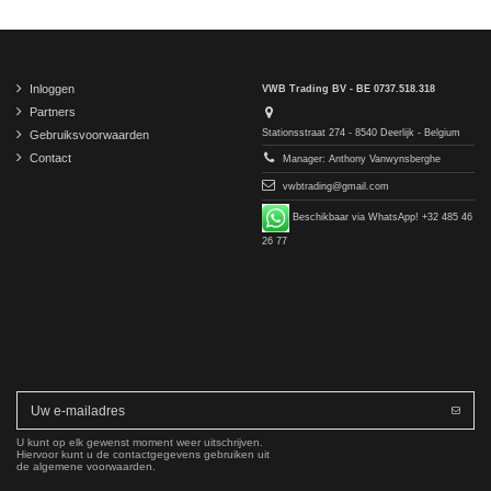
Inloggen
VWB Trading BV - BE 0737.518.318
Partners
Stationsstraat 274 - 8540 Deerlijk - Belgium
Gebruiksvoorwaarden
Contact
Manager: Anthony Vanwynsberghe
vwbtrading@gmail.com
Beschikbaar via WhatsApp! +32 485 46
26 77
U kunt op elk gewenst moment weer uitschrijven.
Hiervoor kunt u de contactgegevens gebruiken uit
de algemene voorwaarden.