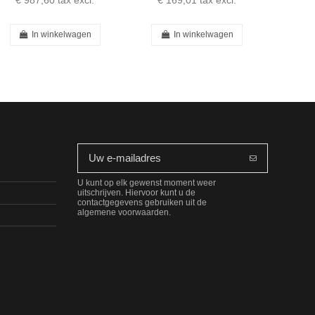
€ 987,60
tax excl.
€ 169,01
tax excl.
In winkelwagen
In winkelwagen
U kunt op elk gewenst moment weer
uitschrijven. Hiervoor kunt u de
contactgegevens gebruiken uit de
algemene voorwaarden.