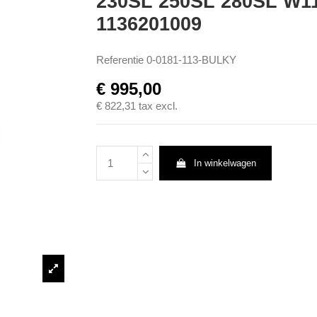
230SL 250SL 280SL W11
1136201009
Referentie
0-0181-113-BULKY
€ 995,00
€ 822,31
tax excl.
In winkelwagen