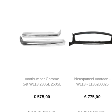
Voorbumper Chrome
Neuspaneel Vooraan -
Set W113 230SL 250SL
W113 - 1136200025
280SL - 1138800170 -
1138800270
€ 575,00
€ 775,00