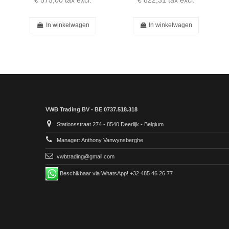
€ 575,00
tax excl.
€ 822,31
tax excl.
In winkelwagen
In winkelwagen
VWB Trading BV - BE 0737.518.318
Stationsstraat 274 - 8540 Deerlijk - Belgium
Manager: Anthony Vanwynsberghe
vwbtrading@gmail.com
Beschikbaar via WhatsApp! +32 485 46 26 77