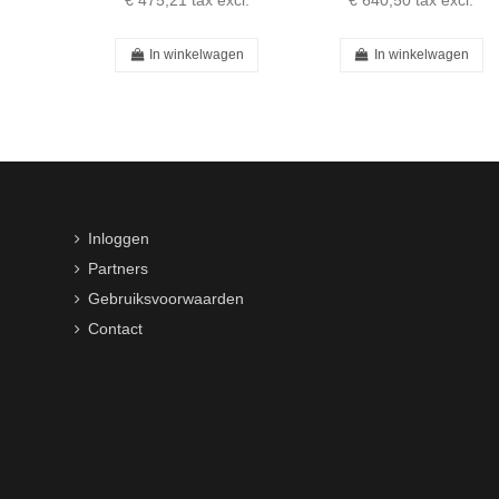
€ 475,21
tax excl.
€ 640,50
tax excl.
In winkelwagen
In winkelwagen
Inloggen
Partners
Gebruiksvoorwaarden
Contact