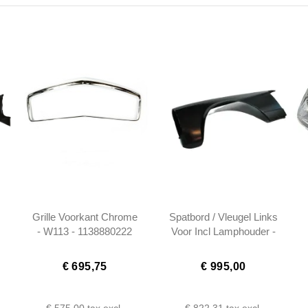
Grille Voorkant Chrome
Spatbord / Vleugel Links
- W113 - 1138880222
Voor Incl Lamphouder -
230SL 250SL 280SL
W113 - 1136200909
€ 695,75
€ 995,00