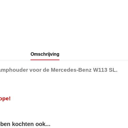
Omschrijving
plamphouder
voor de Mercedes-Benz W113 SL.
rope!
bben kochten ook...