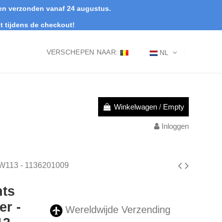
rden verzonden vanaf 24 augustus.
t tijdens de checkout!
VERSCHEPEN NAAR:
NL
Winkelwagen
/
Empty
Inloggen
 W113 - 1136201009
hts
r -
Wereldwijde Verzending