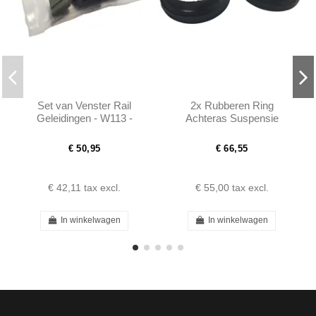
Set van Venster Rail
2x Rubberen Ring
Geleidingen - W113 -
Achteras Suspensie
1137250734 - 1137250834
24mm - W113 -
1083250285
€ 50,95
€ 66,55
€ 42,11
tax excl.
€ 55,00
tax excl.
In winkelwagen
In winkelwagen