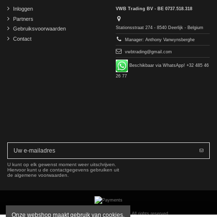
Inloggen
VWB Trading BV - BE 0737.518.318
Partners
Stationsstraat 274 - 8540 Deerlijk - Belgium
Gebruiksvoorwaarden
Contact
Manager: Anthony Vanwynsberghe
vwbtrading@gmail.com
Beschikbaar via WhatsApp! +32 485 46
26 77
U kunt op elk gewenst moment weer uitschrijven.
Hiervoor kunt u de contactgegevens gebruiken uit
de algemene voorwaarden.
Copyright © 2016-2026 VWB Trading BV. All rights reserved.
Onze webshop maakt gebruik van cookies.