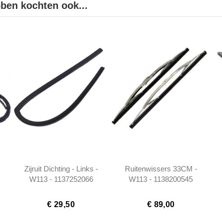
bben kochten ook...
Zijruit Dichting - Links -
Ruitenwissers 33CM -
W113 - 1137252066
W113 - 1138200545
€ 29,50
€ 89,00