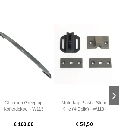
Chromen Greep op
Motorkap Plastic Steun
4 X De
Kofferdeksel - W113
Kitje (4-Delig) - W113 -
W113
W111 - 1117585002
1138800078
1
1
€ 160,00
€ 54,50