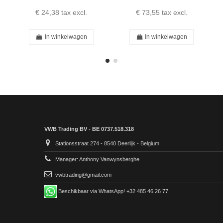
€ 24,38
tax excl.
€ 73,55
tax excl.
In winkelwagen
In winkelwagen
VWB Trading BV - BE 0737.518.318
Stationsstraat 274 - 8540 Deerlijk - Belgium
Manager: Anthony Vanwynsberghe
vwbtrading@gmail.com
Beschikbaar via WhatsApp! +32 485 46 26 77