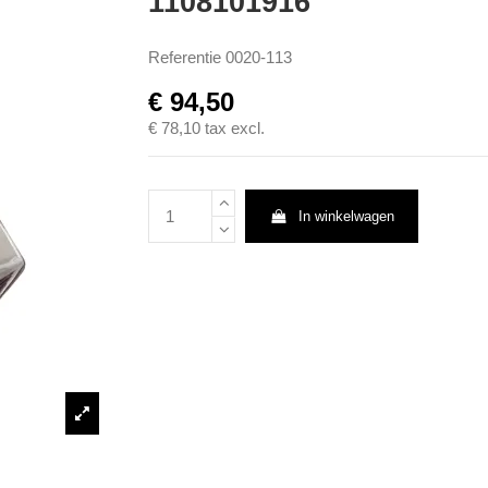
1108101916
Referentie
0020-113
€ 94,50
€ 78,10
tax excl.
In winkelwagen