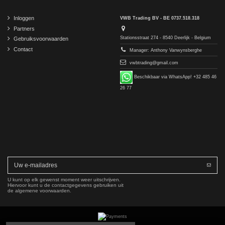
Inloggen
VWB Trading BV - BE 0737.518.318
Partners
Stationsstraat 274 - 8540 Deerlijk - Belgium
Gebruiksvoorwaarden
Contact
Manager: Anthony Vanwynsberghe
vwbtrading@gmail.com
Beschikbaar via WhatsApp! +32 485 46
26 77
U kunt op elk gewenst moment weer uitschrijven.
Hiervoor kunt u de contactgegevens gebruiken uit
de algemene voorwaarden.