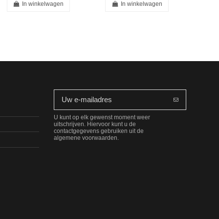
In winkelwagen
In winkelwagen
U kunt op elk gewenst moment weer
uitschrijven. Hiervoor kunt u de
contactgegevens gebruiken uit de
algemene voorwaarden.