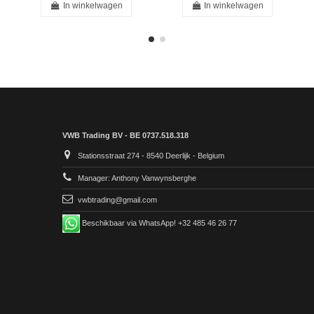
In winkelwagen
In winkelwagen
VWB Trading BV - BE 0737.518.318
Stationsstraat 274 - 8540 Deerlijk - Belgium
Manager: Anthony Vanwynsberghe
vwbtrading@gmail.com
Beschikbaar via WhatsApp! +32 485 46 26 77