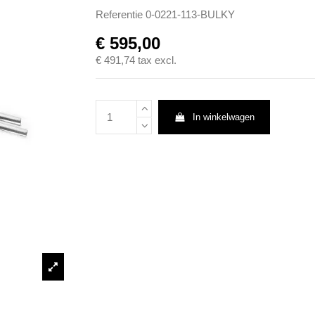
Referentie
0-0221-113-BULKY
€ 595,00
€ 491,74
tax excl.
In winkelwagen