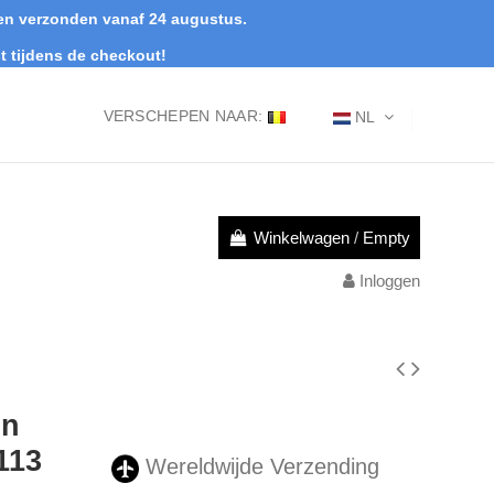
rden verzonden vanaf 24 augustus.
t tijdens de checkout!
VERSCHEPEN NAAR:
NL
Winkelwagen
/
Empty
Inloggen
in
113
Wereldwijde Verzending