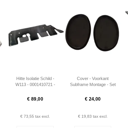
Hitte Isolatie Schild -
Cover - Voorkant
W113 - 0001410721 -
Subframe Montage - Set
0001410821 -
- W113 W111 -
1301410021
1106830010
€ 89,00
€ 24,00
€ 73,55
tax excl.
€ 19,83
tax excl.