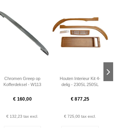
Chromen Greep op
Houten Interieur Kit 4-
Dwarss
Kofferdeksel - W113
delig - 230SL 250SL
W111 - 1117585002
280SL W113 -
1136700151
€ 160,00
€ 877,25
€ 132,23
tax excl.
€ 725,00
tax excl.
€ 