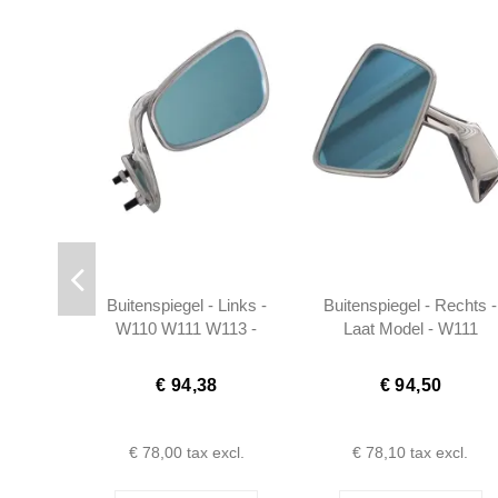
Buitenspiegel - Links -
Buitenspiegel - Rechts -
W110 W111 W113 -
Laat Model - W111
1108100816
W113 - 1108101916
€ 94,38
€ 94,50
€ 78,00
tax excl.
€ 78,10
tax excl.