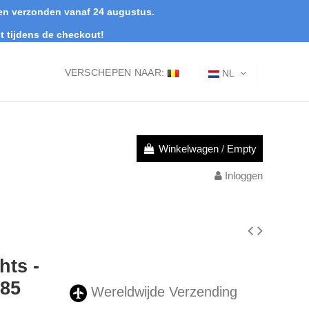
rden verzonden vanaf 24 augustus.
t tijdens de checkout!
VERSCHEPEN NAAR:
NL
Winkelwagen
/
Empty
Inloggen
ts -
885
Wereldwijde Verzending