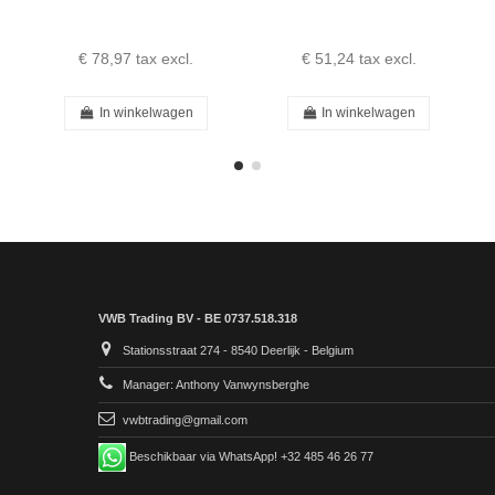
€ 78,97
tax excl.
€ 51,24
tax excl.
In winkelwagen
In winkelwagen
VWB Trading BV - BE 0737.518.318
Stationsstraat 274 - 8540 Deerlijk - Belgium
Manager: Anthony Vanwynsberghe
vwbtrading@gmail.com
Beschikbaar via WhatsApp! +32 485 46 26 77