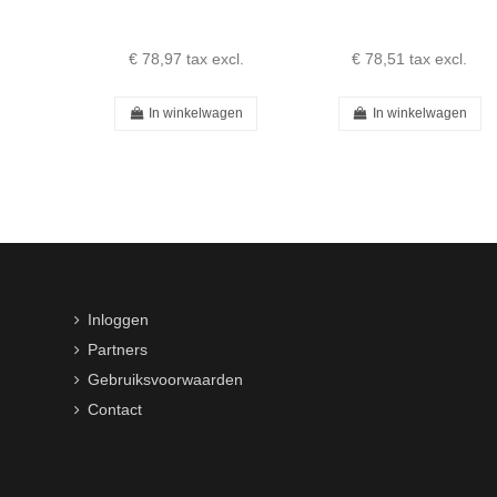
€ 78,97
tax excl.
€ 78,51
tax excl.
In winkelwagen
In winkelwagen
Inloggen
Partners
Gebruiksvoorwaarden
Contact