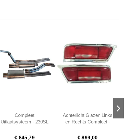
Compleet
Achterlicht Glazen Links
Alumin
Uitlaatsysteem - 230SL
en Rechts Compleet -
Manu
250SL 280SL W113
230SL 250SL EARLY
A
Pagoda
280SL - 1138260252 -...
€ 845,79
€ 899,00