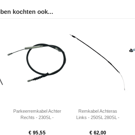
bben kochten ook...
Parkeerremkabel Achter
Remkabel Achteras
Rechts - 230SL -
Links - 250SL 280SL -
1134200285
1134200785
€ 95,55
€ 62,00