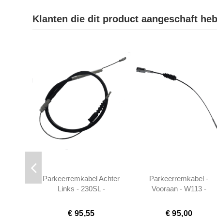
Klanten die dit product aangeschaft he
Parkeerremkabel Achter
Parkeerremkabel -
Links - 230SL -
Vooraan - W113 -
1134200185
1134200085
€ 95,55
€ 95,00