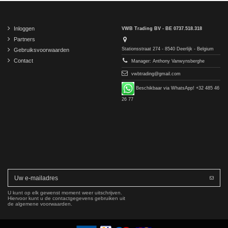
Inloggen
VWB Trading BV - BE 0737.518.318
Partners
Stationsstraat 274 - 8540 Deerlijk - Belgium
Gebruiksvoorwaarden
Contact
Manager: Anthony Vanwynsberghe
vwbtrading@gmail.com
Beschikbaar via WhatsApp! +32 485 46
26 77
U kunt op elk gewenst moment weer uitschrijven.
Hiervoor kunt u de contactgegevens gebruiken uit
de algemene voorwaarden.