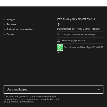
Inloggen
VWB Trading BV - BE 0737.518.318
Partners
Stationsstraat 274 - 8540 Deerlijk - Belgium
Gebruiksvoorwaarden
Contact
Manager: Anthony Vanwynsberghe
vwbtrading@gmail.com
Beschikbaar via WhatsApp! +32 485 46
26 77
U kunt op elk gewenst moment weer uitschrijven.
Hiervoor kunt u de contactgegevens gebruiken uit
de algemene voorwaarden.