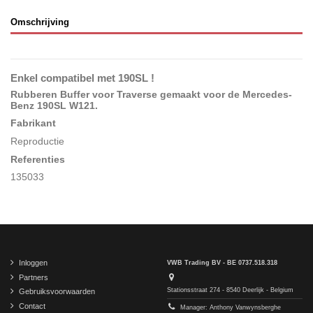
Omschrijving
Enkel compatibel met 190SL !
Rubberen Buffer voor Traverse gemaakt voor de Mercedes-
Benz 190SL W121
.
Fabrikant
Reproductie
Referenties
135033
Inloggen
VWB Trading BV - BE 0737.518.318
Partners
Stationsstraat 274 - 8540 Deerlijk - Belgium
Gebruiksvoorwaarden
Contact
Manager: Anthony Vanwynsberghe