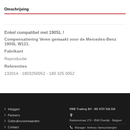
Omschrijving
Enkel compatibel met 190SL !
Compensatiering Veren gemaakt voor de Mercedes-Benz
190SL W121
.
Fabrikant
Reproductie
Referenties
132014 - 1803250052 - 180 325 0052
Inloggen
VWB Trading BV - BE 0737.518.318
Partners
Stationsstraat 274 - 8540 Deerlijk - Belgium
Gebruiksvoorwaarden
Contact
Manager: Anthony Vanwynsberghe