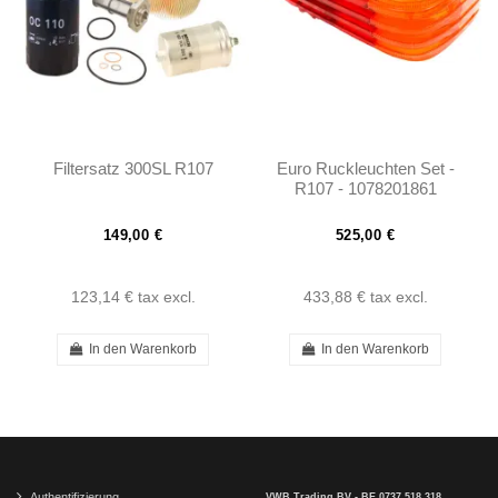
Filtersatz 300SL R107
Euro Ruckleuchten Set -
R107 - 1078201861
1078201761
149,00 €
525,00 €
123,14 €
tax excl.
433,88 €
tax excl.
In den Warenkorb
In den Warenkorb
Authentifizierung
VWB Trading BV - BE 0737.518.318