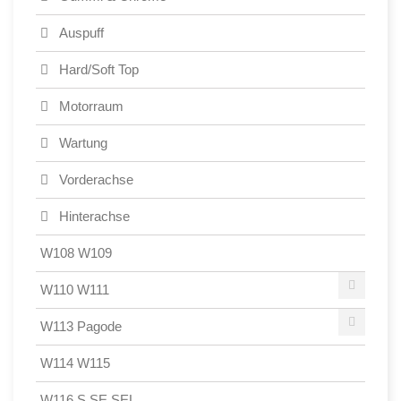
Auspuff
Hard/Soft Top
Motorraum
Wartung
Vorderachse
Hinterachse
W108 W109
W110 W111
W113 Pagode
W114 W115
W116 S SE SEL