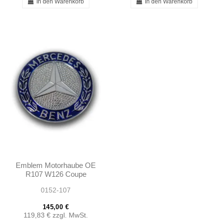
In den Warenkorb
In den Warenkorb
Emblem Motorhaube OE
R107 W126 Coupe
1078800088
0152-107
A1078800088
145,00 €
119,83 €
zzgl. MwSt.