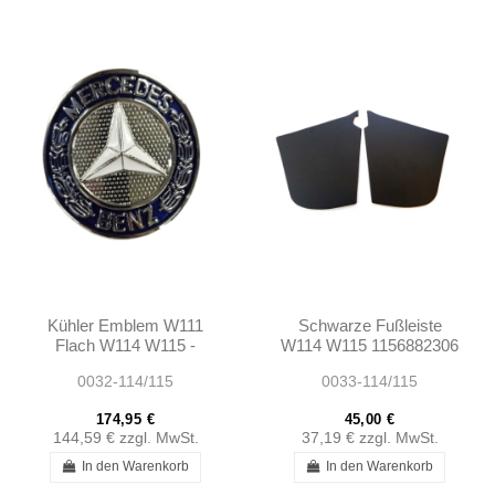
Kühler Emblem W111
Schwarze Fußleiste
Flach W114 W115 -
W114 W115 1156882306
1158800188
1156882406
0032-114/115
0033-114/115
A1158800188
174,95 €
45,00 €
144,59 €
zzgl. MwSt.
37,19 €
zzgl. MwSt.
In den Warenkorb
In den Warenkorb