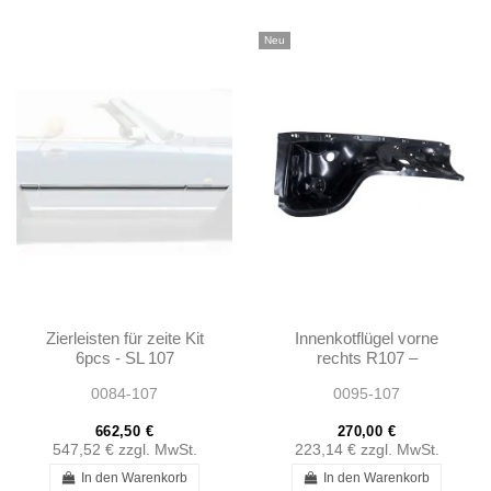
Neu
Zierleisten für zeite Kit
Innenkotflügel vorne
6pcs - SL 107
rechts R107 –
A1076205061
0084-107
0095-107
1076205061
662,50 €
270,00 €
547,52 €
zzgl. MwSt.
223,14 €
zzgl. MwSt.
In den Warenkorb
In den Warenkorb