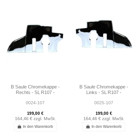
B Saule Chromekappe -
B Saule Chromekappe -
Rechts - SL R107 -
Links - SL R107 -
1076930235
1076930135
0024-107
0025-107
199,00 €
199,00 €
164,46 €
zzgl. MwSt.
164,46 €
zzgl. MwSt.
In den Warenkorb
In den Warenkorb