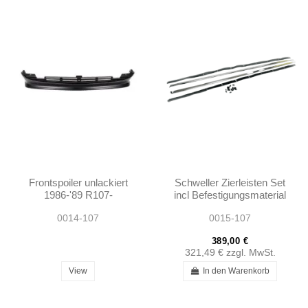
Frontspoiler unlackiert
Schweller Zierleisten Set
1986-'89 R107-
incl Befestigungsmaterial
A1077900488
R107 - 1076980280
0014-107
0015-107
1076980180
389,00 €
321,49 €
zzgl. MwSt.
View
In den Warenkorb