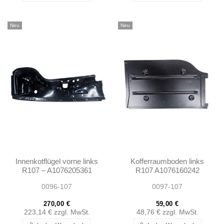
Neu
Neu
Innenkotflügel vorne links
Kofferraumboden links
R107 – A1076205361
R107 A1076160242
1076205361
1076160242
0096-107
0097-107
270,00 €
59,00 €
223,14 €
zzgl. MwSt.
48,76 €
zzgl. MwSt.