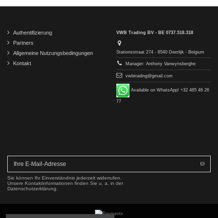
Authentifizierung
VWB Trading BV - BE 0737.518.318
Partners
Stationsstraat 274 - 8540 Deerlijk - Belgium
Allgemeine Nutzungsbedingungen
Kontakt
Manager: Anthony Vanwynsberghe
vwbtrading@gmail.com
Available on WhatsApp! +32 485 46 26
77
Sie können Ihr Einverständnis jederzeit widerrufen.
Unsere Kontaktinformationen finden Sie u. a. in der
Datenschutzerklärung.