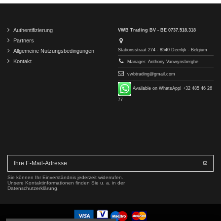
Authentifizierung
VWB Trading BV - BE 0737.518.318
Partners
Stationsstraat 274 - 8540 Deerlijk - Belgium
Allgemeine Nutzungsbedingungen
Kontakt
Manager: Anthony Vanwynsberghe
vwbtrading@gmail.com
Available on WhatsApp! +32 485 46 26
77
Sie können Ihr Einverständnis jederzeit widerrufen.
Unsere Kontaktinformationen finden Sie u. a. in der
Datenschutzerklärung.