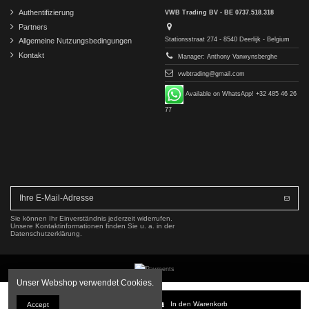
Authentifizierung
VWB Trading BV - BE 0737.518.318
Partners
Stationsstraat 274 - 8540 Deerlijk - Belgium
Allgemeine Nutzungsbedingungen
Kontakt
Manager: Anthony Vanwynsberghe
vwbtrading@gmail.com
Available on WhatsApp! +32 485 46 26
77
Sie können Ihr Einverständnis jederzeit widerrufen.
Unsere Kontaktinformationen finden Sie u. a. in der
Datenschutzerklärung.
Unser Webshop verwendet Cookies.
Copyright © 2016-2026 VWB Trading BV. All rights reserved.
In den Warenkorb
Accept
Die Firma VWB Trading ist nicht mit der Mercedes-Benz Group AG verbunden, von dieser autorisiert