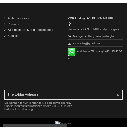
Authentifizierung
VWB Trading BV - BE 0737.518.318
Partners
Stationsstraat 274 - 8540 Deerlijk - Belgium
Allgemeine Nutzungsbedingungen
Kontakt
Manager: Anthony Vanwynsberghe
vwbtrading@gmail.com
Available on WhatsApp! +32 485 46 26
77
Sie können Ihr Einverständnis jederzeit widerrufen.
Unsere Kontaktinformationen finden Sie u. a. in der
Datenschutzerklärung.