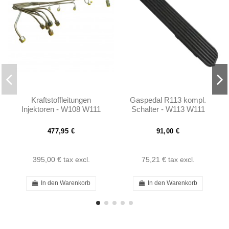
Kraftstoffleitungen
Gaspedal R113 kompl.
Injektoren - W108 W111
Schalter - W113 W111
W113 230SL 250SL 280SL
280SE - 1103000002
250SE 280SE
477,95 €
91,00 €
395,00 €
tax excl.
75,21 €
tax excl.
In den Warenkorb
In den Warenkorb