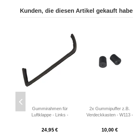
Kunden, die diesen Artikel gekauft haben
Gummirahmen für
2x Gummipuffer z.B.
Luftklappe - Links -
Verdeckkasten - W113 -
OEM - W113 -
1139870140
1138310742
24,95 €
10,00 €