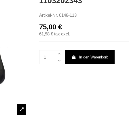
1103202343
Artikel-Nr.
0148-113
75,00 €
61,98 €
tax excl.
In den Warenkorb