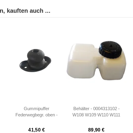
, kauften auch ...
Gummipuffer
Behälter - 0004313102 -
Federwegbegr. oben -
W108 W109 W110 W111
Hinterachse - W113
W113
W111 W108 -
41,50 €
89,90 €