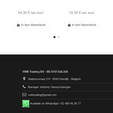
1103200544
34,30 €
tax excl.
74,30 €
tax excl.
In den Warenkorb
In den Warenkorb
VWB Trading BV - BE 0737.518.318
Stationsstraat 274 - 8540 Deerlijk - Belgium
Manager: Anthony Vanwynsberghe
vwbtrading@gmail.com
Available on WhatsApp! +32 485 46 26 77