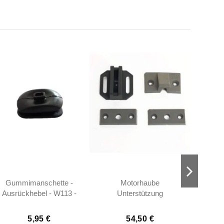
Gummimanschette -
Motorhaube
Gum
Ausrückhebel - W113 -
Unterstützung
1202540097
Kunststoff Set (4-Teilig) -
W113 - 1138800078
5,95 €
54,50 €