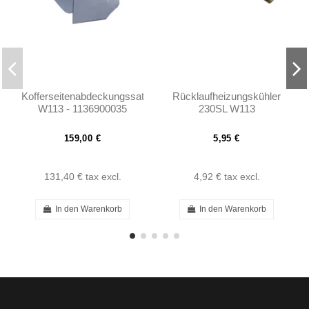
Kofferseitenabdeckungssatz
Rücklaufheizungskühler
W113 - 1136900035
230SL W113
1136900135
159,00 €
5,95 €
131,40 €
tax excl.
4,92 €
tax excl.
In den Warenkorb
In den Warenkorb