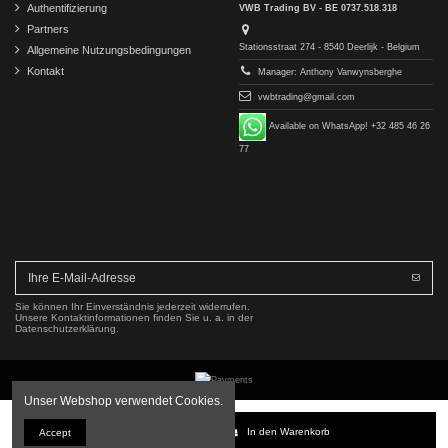
Authentifizierung
VWB Trading BV - BE 0737.518.318
Partners
Stationsstraat 274 - 8540 Deerlijk - Belgium
Allgemeine Nutzungsbedingungen
Kontakt
Manager: Anthony Vanwynsberghe
vwbtrading@gmail.com
Available on WhatsApp! +32 485 46 26
77
Sie können Ihr Einverständnis jederzeit widerrufen.
Unsere Kontaktinformationen finden Sie u. a. in der
Datenschutzerklärung.
Unser Webshop verwendet Cookies.
Copyright © 2016-2026 VWB Trading BV. All rights reserved.
In den Warenkorb
Accept
Die Firma VWB Trading ist nicht mit der Mercedes-Benz Group AG verbunden, von dieser autorisiert