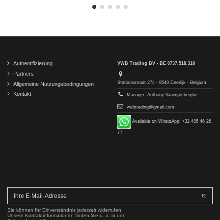
Authentifizierung
VWB Trading BV - BE 0737.518.318
Partners
Stationsstraat 274 - 8540 Deerlijk - Belgium
Allgemeine Nutzungsbedingungen
Kontakt
Manager: Anthony Vanwynsberghe
vwbtrading@gmail.com
Available on WhatsApp! +32 485 46 26
77
Sie können Ihr Einverständnis jederzeit widerrufen.
Unsere Kontaktinformationen finden Sie u. a. in der