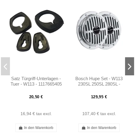
Satz Türgriff-Unterlagen -
Bosch Hupe Set - W113
Tuer - W113 - 1117665405
230SL 250SL 280SL -
- 1117665105 -
0005423320
1117665305 - 1117665105
20,50 €
129,95 €
16,94 €
tax excl.
107,40 €
tax excl.
In den Warenkorb
In den Warenkorb