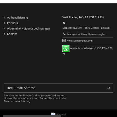
Authentifizierung
VWB Trading BV - BE 0737.518.318
Partners
Stationsstraat 274 - 8540 Deerlijk - Belgium
Allgemeine Nutzungsbedingungen
Kontakt
Manager: Anthony Vanwynsberghe
vwbtrading@gmail.com
Available on WhatsApp! +32 485 46 26
77
Sie können Ihr Einverständnis jederzeit widerrufen.
Unsere Kontaktinformationen finden Sie u. a. in der
Datenschutzerklärung.