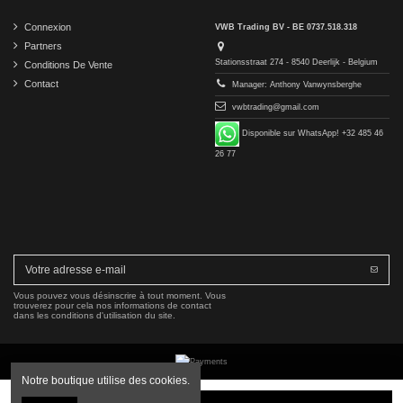
Connexion
VWB Trading BV - BE 0737.518.318
Partners
Stationsstraat 274 - 8540 Deerlijk - Belgium
Conditions De Vente
Contact
Manager: Anthony Vanwynsberghe
vwbtrading@gmail.com
Disponible sur WhatsApp! +32 485 46
26 77
Vous pouvez vous désinscrire à tout moment. Vous
trouverez pour cela nos informations de contact
dans les conditions d'utilisation du site.
Notre boutique utilise des cookies.
Copyright © 2016-2026 VWB Trading BV. All rights reserved.