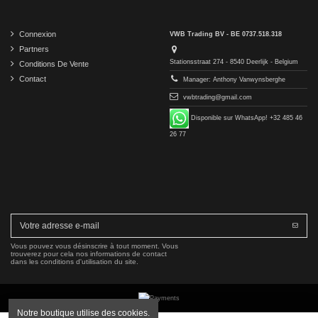
Connexion
VWB Trading BV - BE 0737.518.318
Partners
Stationsstraat 274 - 8540 Deerlijk - Belgium
Conditions De Vente
Contact
Manager: Anthony Vanwynsberghe
vwbtrading@gmail.com
Disponible sur WhatsApp! +32 485 46
26 77
Vous pouvez vous désinscrire à tout moment. Vous
trouverez pour cela nos informations de contact
dans les conditions d'utilisation du site.
Notre boutique utilise des cookies.