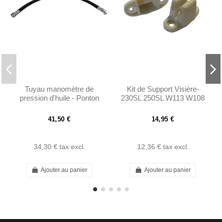
Tuyau manomètre de
Kit de Support Visière-
pression d'huile - Ponton
230SL 250SL W113 W108
W110 W111 W113 -
W109 W111 W114 W115
1215400159
41,50 €
14,95 €
34,30 €
tax excl.
12,36 €
tax excl.
Ajouter au panier
Ajouter au panier