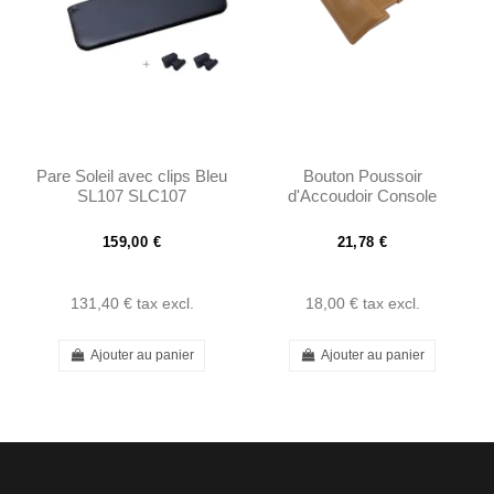
Pare Soleil avec clips Bleu
Bouton Poussoir
SL107 SLC107
d'Accoudoir Console
Centrale Palomino R129
A124 – A1298110661
159,00 €
21,78 €
131,40 €
tax excl.
18,00 €
tax excl.
Ajouter au panier
Ajouter au panier