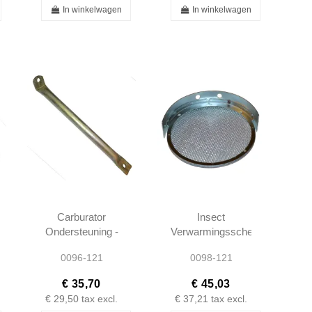
In winkelwagen
In winkelwagen
Carburator
Insect
Ondersteuning -
Verwarmingsscherm
190SL W121-
- Links - 190SL
0096-121
0098-121
1210940043
W121 -
101808300418
€ 35,70
€ 45,03
€ 29,50
tax excl.
€ 37,21
tax excl.