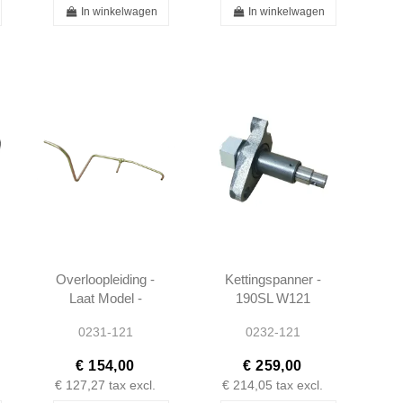
In winkelwagen
In winkelwagen
Overloopleiding -
Kettingspanner -
Laat Model -
190SL W121
190SL W121 -
W120 -
0231-121
0232-121
1210700835
A1150501011
€ 154,00
€ 259,00
€ 127,27
tax excl.
€ 214,05
tax excl.