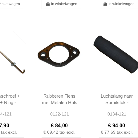
winkelwagen
In winkelwagen
In winkelwagen
schroef +
Rubberen Flens
Luchtslang naar
+ Ring -
met Metalen Huls
Spruitstuk -
 W121 -
- 190SL W121 -
190SL W121 -
4-121
0122-121
0134-121
410124
1210710180 -
401218310588
1802030880
7,90
€ 84,00
€ 94,00
tax excl.
€ 69,42
tax excl.
€ 77,69
tax excl.