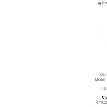
In 
Olie
Model n
- 190
015
€ 
€ 70,2