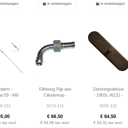
winkelwagen
In winkelwagen
In winkelwagen
 darm -
Elleboog Pijp aan
Zekeringsdeksel
a 59 - M8
Cilinderkop -
- 190SL W121 -
SL W121
190SL W121 -
1865450289
6-121
0174-121
0191-121
1802000419
85,00
€ 66,50
€ 64,50
5
tax excl.
€ 54,96
tax excl.
€ 53,31
tax excl.