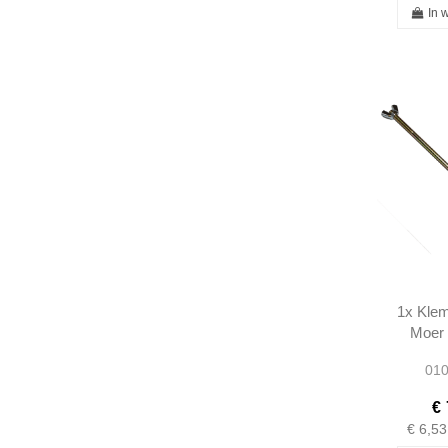
In 
1x Klem
Moer 
190SL
010
1205
€ 
€ 6,53