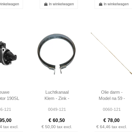
winkelwagen
In winkelwagen
In winkelwagen
euwe
Luchtkanaal
Olie darm -
tor 190SL
Klem - Zink -
Model na 59 -
- 1957 -
190SL W121
190SL W121 -
6-121
0049-121
0060-121
963 -
W120 -
1215400560
518001
101208300129
95,00
€ 60,50
€ 78,00
4
tax excl.
€ 50,00
tax excl.
€ 64,46
tax excl.