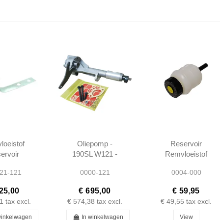
oeistof
Oliepomp -
Reservoir
ervoir
190SL W121 -
Remvloeistof
e - 190SL
1211801301
-190SL W121-
21-121
0000-121
0004-000
 W120 -
Andere Autos -
300411
0004311202
25,00
€ 695,00
€ 59,95
1
tax excl.
€ 574,38
tax excl.
€ 49,55
tax excl.
winkelwagen
In winkelwagen
View