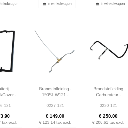
winkelwagen
In winkelwagen
In winkelwagen
tterij
Brandstofleiding -
Brandstofleiding
/Cover -
190SL W121 -
Carburateur -
L W121
1210700135
190SL W121 -
6-121
0227-121
0230-121
20 -
1210700132
400023
73,90
€ 149,00
€ 250,00
7
tax excl.
€ 123,14
tax excl.
€ 206,61
tax excl.