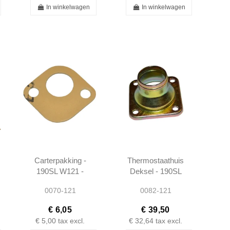
In winkelwagen
In winkelwagen
Carterpakking -
Thermostaathuis
190SL W121 -
Deksel - 190SL
1800910180
W121 -
0070-121
0082-121
1212030174
€ 6,05
€ 39,50
€ 5,00
tax excl.
€ 32,64
tax excl.