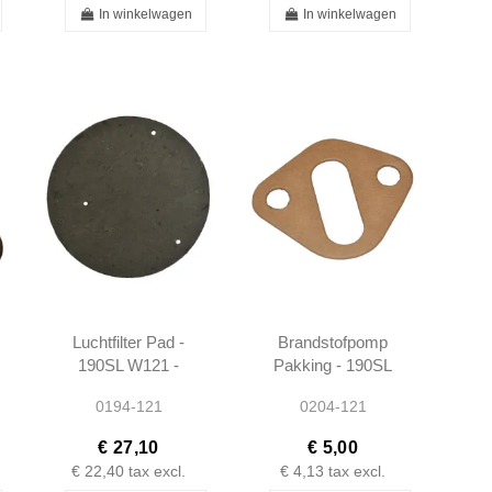
In winkelwagen
In winkelwagen
Luchtfilter Pad -
Brandstofpomp
190SL W121 -
Pakking - 190SL
1210940083
W121 -
0194-121
0204-121
1810910080
€ 27,10
€ 5,00
€ 22,40
tax excl.
€ 4,13
tax excl.