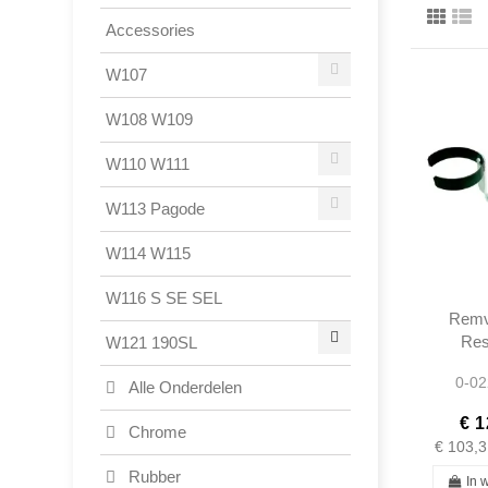
Accessories
W107
W108 W109
W110 W111
W113 Pagode
W114 W115
W116 S SE SEL
Remvl
Res
W121 190SL
Consol
0-02
W121
Alle Onderdelen
1214
€ 1
Chrome
€ 103,3
Rubber
In 