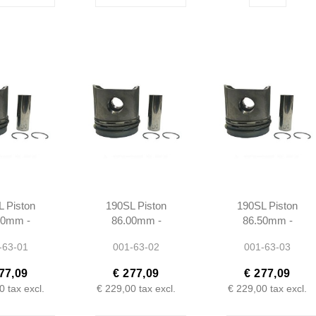
 Piston
190SL Piston
190SL Piston
50mm -
86.00mm -
86.50mm -
00417 -
1210300517 -
1210300017 -
-63-01
001-63-02
001-63-03
1 - Rep1
M121921 - Rep2
M121921 - Rep3
77,09
€ 277,09
€ 277,09
0
tax excl.
€ 229,00
tax excl.
€ 229,00
tax excl.