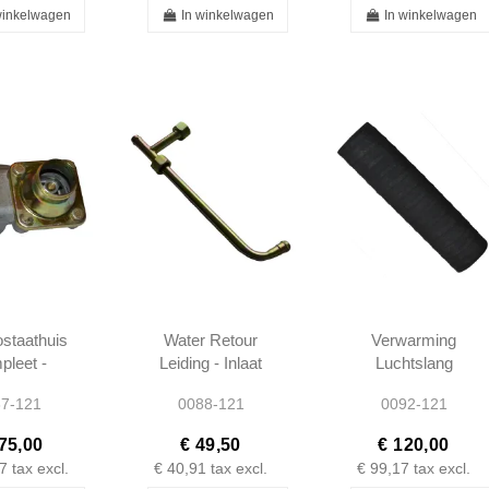
winkelwagen
In winkelwagen
In winkelwagen
staathuis
Water Retour
Verwarming
leet -
Leiding - Inlaat
Luchtslang
 W121 -
naar Pomp -
250mm - 190SL
7-121
0088-121
0092-121
000315
190SL W121 -
W121 -
1212000254
401218310588
75,00
€ 49,50
€ 120,00
7
tax excl.
€ 40,91
tax excl.
€ 99,17
tax excl.