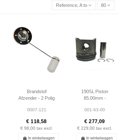
Reference, A to Z
80
Brandstof
190SL Piston
Afzender - 2 Polig
85.00mm -
- 190SL W121
1210300217 -
0007-121
001-63-00
W120 -
M121921
0005427317
€ 118,58
€ 277,09
€ 98,00
tax excl.
€ 229,00
tax excl.
In winkelwagen
In winkelwagen