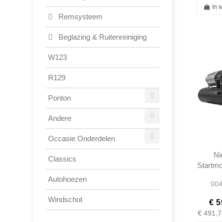
In 
Remsysteem
Beglazing & Ruitenreiniging
W123
R129
Ponton
Andere
Occasie Onderdelen
Ni
Classics
Startmo
W121 
Autohoezen
004
1
0001
Windschot
€ 5
€ 491,7