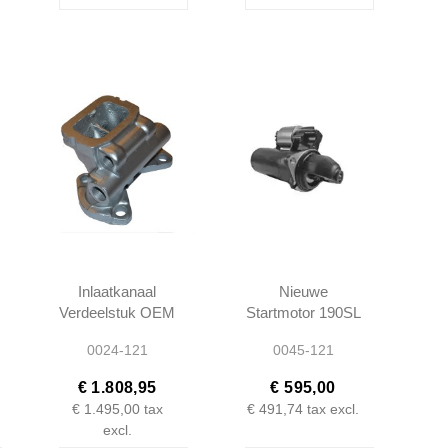
Inlaatkanaal
Nieuwe
Verdeelstuk OEM
Startmotor 190SL
- 190SL W121 -
W121 - 1955 -
0024-121
0045-121
1211400601
1957 -
0001517701
€ 1.808,95
€ 595,00
€ 1.495,00
tax
€ 491,74
tax excl.
excl.