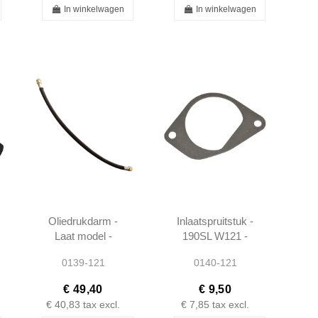
In winkelwagen
In winkelwagen
Oliedrukdarm -
Inlaatspruitstuk -
Laat model -
190SL W121 -
M10/M8 445MM
1210940179
0139-121
0140-121
- 190SL W121 -
1215400259
€ 49,40
€ 9,50
€ 40,83
tax excl.
€ 7,85
tax excl.