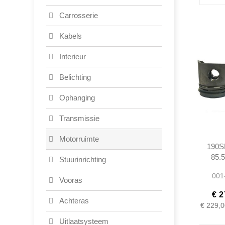
Carrosserie
Kabels
Interieur
Belichting
Ophanging
Transmissie
Motorruimte
190SL
85.
Stuurinrichting
12103
001
M12192
Vooras
€ 2
Achteras
€ 229,0
Uitlaatsysteem