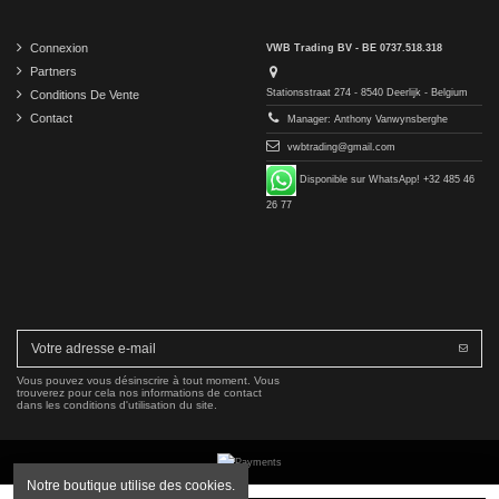
Connexion
VWB Trading BV - BE 0737.518.318
Partners
Stationsstraat 274 - 8540 Deerlijk - Belgium
Conditions De Vente
Contact
Manager: Anthony Vanwynsberghe
vwbtrading@gmail.com
Disponible sur WhatsApp! +32 485 46
26 77
Vous pouvez vous désinscrire à tout moment. Vous
trouverez pour cela nos informations de contact
dans les conditions d'utilisation du site.
Notre boutique utilise des cookies.
Copyright © 2016-2026 VWB Trading BV. All rights reserved.