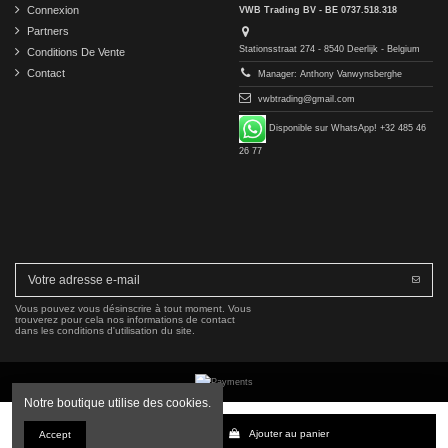
Connexion
VWB Trading BV - BE 0737.518.318
Partners
Stationsstraat 274 - 8540 Deerlijk - Belgium
Conditions De Vente
Contact
Manager: Anthony Vanwynsberghe
vwbtrading@gmail.com
Disponible sur WhatsApp! +32 485 46
26 77
Vous pouvez vous désinscrire à tout moment. Vous
trouverez pour cela nos informations de contact
dans les conditions d'utilisation du site.
Notre boutique utilise des cookies.
Copyright © 2016-2026 VWB Trading BV. All rights reserved.
Ajouter au panier
Accept
La société VWB Trading n'est pas affiliée à Mercedes-Benz Group AG, ni autorisée ou approuvée