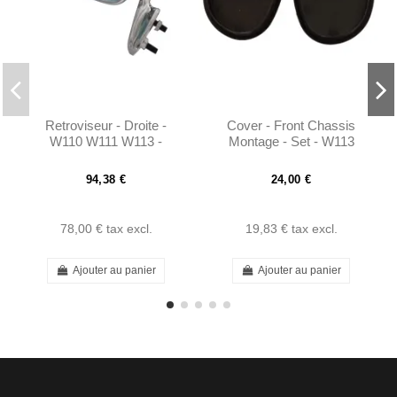
Retroviseur - Droite -
Cover - Front Chassis
W110 W111 W113 -
Montage - Set - W113
1108100816
W111 - 1106830010
94,38 €
24,00 €
78,00 €
tax excl.
19,83 €
tax excl.
Ajouter au panier
Ajouter au panier