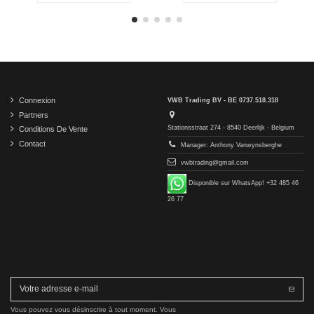
Connexion
VWB Trading BV - BE 0737.518.318
Partners
Stationsstraat 274 - 8540 Deerlijk - Belgium
Conditions De Vente
Contact
Manager: Anthony Vanwynsberghe
vwbtrading@gmail.com
Disponible sur WhatsApp! +32 485 46
26 77
Vous pouvez vous désinscrire à tout moment. Vous