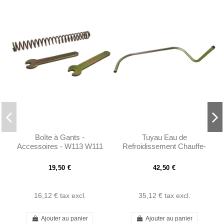
Boîte à Gants -
Tuyau Eau de
Accessoires - W113 W111
Refroidissement Chauffe-
Huile - W113 -
A1272030802
19,50 €
42,50 €
16,12 €
tax excl.
35,12 €
tax excl.
Ajouter au panier
Ajouter au panier