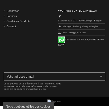
Connexion
VWB Trading BV - BE 0737.518.318
Partners
Stationsstraat 274 - 8540 Deerlijk - Belgium
Conditions De Vente
Contact
Manager: Anthony Vanwynsberghe
vwbtrading@gmail.com
Disponible sur WhatsApp! +32 485 46
26 77
Vous pouvez vous désinscrire à tout moment. Vous
trouverez pour cela nos informations de contact
dans les conditions d'utilisation du site.
Notre boutique utilise des cookies.
Copyright © 2016-2026 VWB Trading BV. All rights reserved.