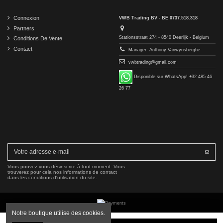
Connexion
VWB Trading BV - BE 0737.518.318
Partners
Stationsstraat 274 - 8540 Deerlijk - Belgium
Conditions De Vente
Contact
Manager: Anthony Vanwynsberghe
vwbtrading@gmail.com
Disponible sur WhatsApp! +32 485 46
26 77
Vous pouvez vous désinscrire à tout moment. Vous
trouverez pour cela nos informations de contact
dans les conditions d'utilisation du site.
Notre boutique utilise des cookies.
Copyright © 2016-2026 VWB Trading BV. All rights reserved.