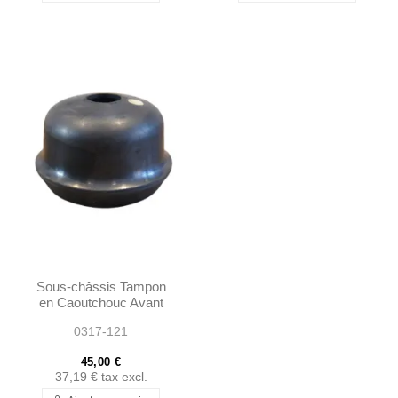
Sous-châssis Tampon
en Caoutchouc Avant
Haut Ponton 190SL -
0317-121
1803330365
45,00 €
37,19 €
tax excl.