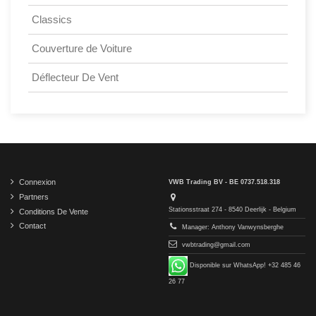
Classics
Couverture de Voiture
Déflecteur De Vent
Connexion
VWB Trading BV - BE 0737.518.318
Partners
Stationsstraat 274 - 8540 Deerlijk - Belgium
Conditions De Vente
Contact
Manager: Anthony Vanwynsberghe
vwbtrading@gmail.com
Disponible sur WhatsApp! +32 485 46
26 77