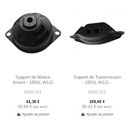
Support de Moteur
Support de Transmission
Arriere - 190SL W121
- 190SL W121 -
W120 W113 -
1202400418
0030-121
0032-121
1202230412
61,30 €
109,40 €
50,66 €
tax excl.
90,41 €
tax excl.
Ajouter au panier
Ajouter au panier