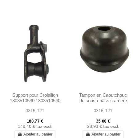
Support pour Croisillon
Tampon en Caoutchouc
1803510540 1803510540
de sous-châssis arrière
W111 W108 W113 250SL
supérieur Ponton 190SL -
0315-121
0316-121
250SE
1803330465
180,77 €
35,00 €
149,40 €
tax excl.
28,93 €
tax excl.
Ajouter au panier
Ajouter au panier