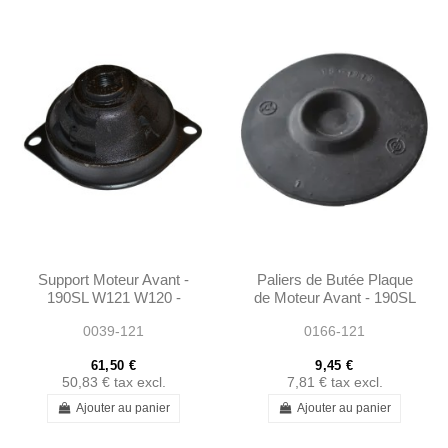
Support Moteur Avant -
Paliers de Butée Plaque
190SL W121 W120 -
de Moteur Avant - 190SL
Arriere W108 W111
W121 - 6212230065
0039-121
0166-121
W113- 1202230512
61,50 €
9,45 €
50,83 €
tax excl.
7,81 €
tax excl.
Ajouter au panier
Ajouter au panier