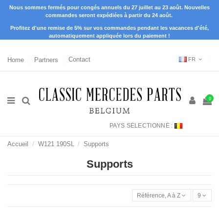
Nous sommes fermés pour congés annuels du 27 juillet au 23 août. Nouvelles
commandes seront expédiées à partir du 24 août.
Profitez d'une remise de 5% sur vos commandes pendant les vacances d'été,
automatiquement appliquée lors du paiement !
Home
Partners
Contact
FR
0
PAYS SÉLECTIONNÉ :
Accueil
W121 190SL
Supports
Supports
Référence, A à Z
9