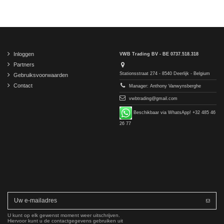
Inloggen
VWB Trading BV - BE 0737.518.318
Partners
Stationsstraat 274 - 8540 Deerlijk - Belgium
Gebruiksvoorwaarden
Contact
Manager: Anthony Vanwynsberghe
vwbtrading@gmail.com
Beschikbaar via WhatsApp! +32 485 46
26 77
U kunt op elk gewenst moment weer uitschrijven.
Hiervoor kunt u de contactgegevens gebruiken uit