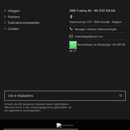
Inloggen
VWB Trading BV - BE 0737.518.318
Partners
Stationsstraat 274 - 8540 Deerlijk - Belgium
Gebruiksvoorwaarden
Contact
Manager: Anthony Vanwynsberghe
vwbtrading@gmail.com
Beschikbaar via WhatsApp! +32 485 46
26 77
U kunt op elk gewenst moment weer uitschrijven.
Hiervoor kunt u de contactgegevens gebruiken uit
de algemene voorwaarden.