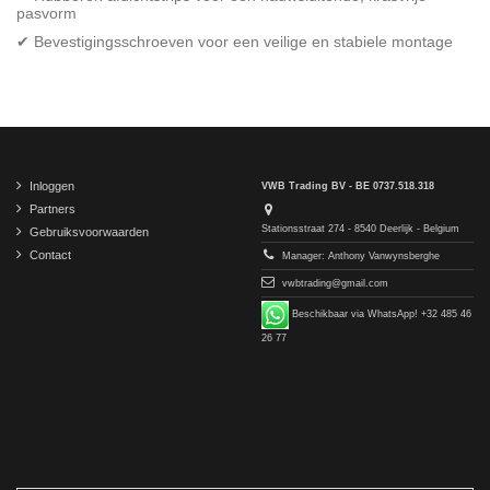
pasvorm
✔ Bevestigingsschroeven voor een veilige en stabiele montage
Inloggen
VWB Trading BV - BE 0737.518.318
Partners
Stationsstraat 274 - 8540 Deerlijk - Belgium
Gebruiksvoorwaarden
Contact
Manager: Anthony Vanwynsberghe
vwbtrading@gmail.com
Beschikbaar via WhatsApp! +32 485 46
26 77