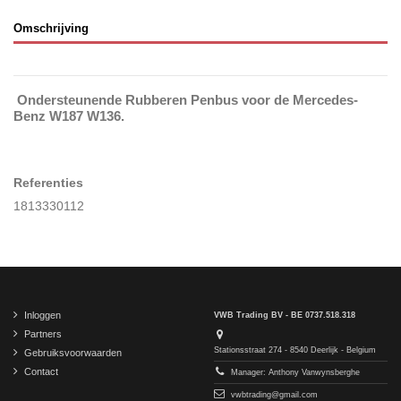
Omschrijving
Ondersteunende Rubberen Penbus voor de Mercedes-
Benz W187 W136.
Referenties
1813330112
Inloggen
VWB Trading BV - BE 0737.518.318
Partners
Stationsstraat 274 - 8540 Deerlijk - Belgium
Gebruiksvoorwaarden
Contact
Manager: Anthony Vanwynsberghe
vwbtrading@gmail.com