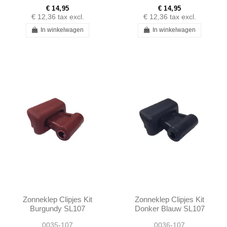
€ 14,95
€ 14,95
€ 12,36
tax excl.
€ 12,36
tax excl.
In winkelwagen
In winkelwagen
Zonneklep Clipjes Kit
Zonneklep Clipjes Kit
Burgundy SL107
Donker Blauw SL107
SLC107 R107 -
SLC107 R107 -
0035-107
0036-107
1078110141
1078110141