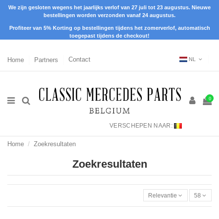
We zijn gesloten wegens het jaarlijks verlof van 27 juli tot 23 augustus. Nieuwe
bestellingen worden verzonden vanaf 24 augustus.
Profiteer van 5% Korting op bestellingen tijdens het zomerverlof, automatisch
toegepast tijdens de checkout!
Home
Partners
Contact
NL
0
VERSCHEPEN NAAR:
Home
Zoekresultaten
Zoekresultaten
Relevantie
58