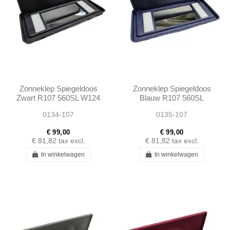
Zonneklep Spiegeldoos
Zonneklep Spiegeldoos
Zwart R107 560SL W124
Blauw R107 560SL
W123 W126 560SE
W124 W123 W126
0134-107
0135-107
560SEC
560SE 560SEC
€ 99,00
€ 99,00
€ 81,82
tax excl.
€ 81,82
tax excl.
In winkelwagen
In winkelwagen