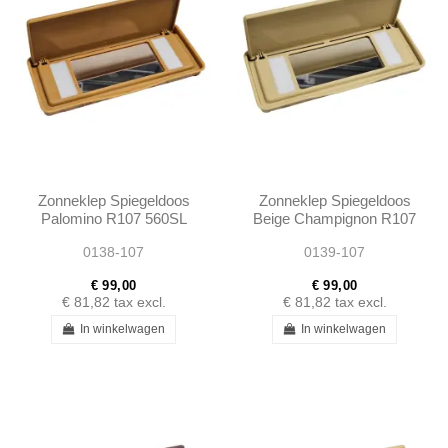
Zonneklep Spiegeldoos
Zonneklep Spiegeldoos
Palomino R107 560SL
Beige Champignon R107
W124 W123 W126
560SL W124 W123
0138-107
0139-107
560SE 560SEC
W126 560SE 560SEC
€ 99,00
€ 99,00
€ 81,82
tax excl.
€ 81,82
tax excl.
In winkelwagen
In winkelwagen