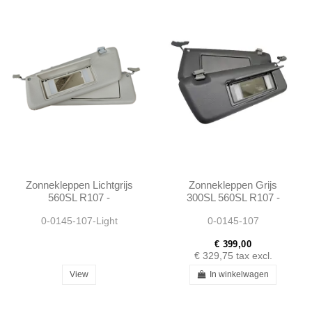
Zonnekleppen Lichtgrijs
Zonnekleppen Grijs
560SL R107 -
300SL 560SL R107 -
1078103710 1078103810
1078103710 1078103810
0-0145-107-Light
0-0145-107
€ 399,00
€ 329,75
tax excl.
View
In winkelwagen