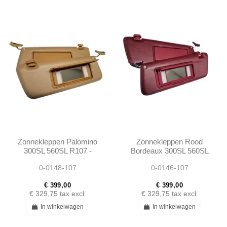
Zonnekleppen Palomino
Zonnekleppen Rood
300SL 560SL R107 -
Bordeaux 300SL 560SL
1078103710 1078103810
R107 - 1078103710
0-0148-107
0-0146-107
1078103810
€ 399,00
€ 399,00
€ 329,75
tax excl.
€ 329,75
tax excl.
In winkelwagen
In winkelwagen