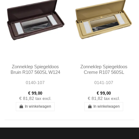
Zonneklep Spiegeldoos
Zonneklep Spiegeldoos
Bruin R107 560SL W124
Creme R107 560SL
W123 W126 560SE
W124 W123 W126
0140-107
0141-107
560SEC
560SE 560SEC
€ 99,00
€ 99,00
€ 81,82
tax excl.
€ 81,82
tax excl.
In winkelwagen
In winkelwagen