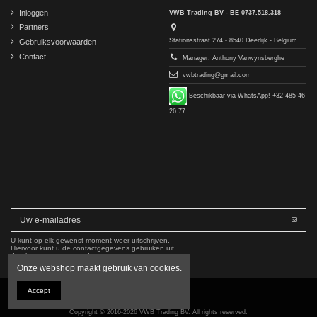
Inloggen
VWB Trading BV - BE 0737.518.318
Partners
Stationsstraat 274 - 8540 Deerlijk - Belgium
Gebruiksvoorwaarden
Contact
Manager: Anthony Vanwynsberghe
vwbtrading@gmail.com
Beschikbaar via WhatsApp! +32 485 46
26 77
U kunt op elk gewenst moment weer uitschrijven.
Hiervoor kunt u de contactgegevens gebruiken uit
de algemene voorwaarden.
Onze webshop maakt gebruik van cookies.
Accept
Copyright © 2016-2026 VWB Trading BV. All rights reserved.