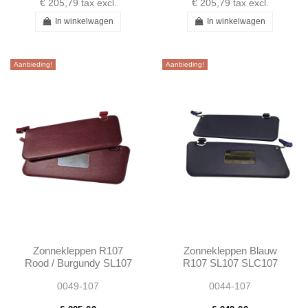
€ 205,79
tax excl.
€ 205,79
tax excl.
In winkelwagen
In winkelwagen
Aanbieding!
Aanbieding!
Zonnekleppen R107
Zonnekleppen Blauw
Rood / Burgundy SL107
R107 SL107 SLC107
SLC107
0049-107
0044-107