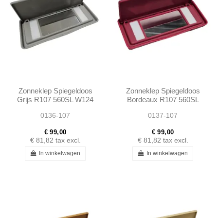
Zonneklep Spiegeldoos
Zonneklep Spiegeldoos
Grijs R107 560SL W124
Bordeaux R107 560SL
W123 W126 560SE
W124 W123 W126
0136-107
0137-107
560SEC
560SE 560SEC
€ 99,00
€ 99,00
€ 81,82
tax excl.
€ 81,82
tax excl.
In winkelwagen
In winkelwagen