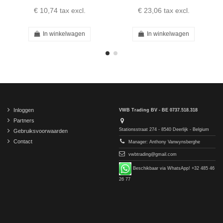
€ 10,74
tax excl.
€ 23,06
tax excl.
In winkelwagen
In winkelwagen
Inloggen
VWB Trading BV - BE 0737.518.318
Partners
Stationsstraat 274 - 8540 Deerlijk - Belgium
Gebruiksvoorwaarden
Contact
Manager: Anthony Vanwynsberghe
vwbtrading@gmail.com
Beschikbaar via WhatsApp! +32 485 46
26 77