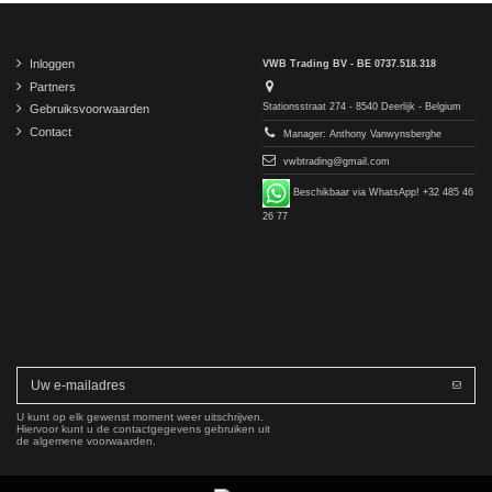
Inloggen
VWB Trading BV - BE 0737.518.318
Partners
Stationsstraat 274 - 8540 Deerlijk - Belgium
Gebruiksvoorwaarden
Contact
Manager: Anthony Vanwynsberghe
vwbtrading@gmail.com
Beschikbaar via WhatsApp! +32 485 46
26 77
U kunt op elk gewenst moment weer uitschrijven.
Hiervoor kunt u de contactgegevens gebruiken uit
de algemene voorwaarden.