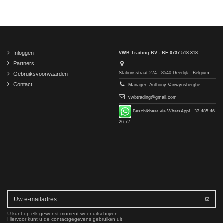
Inloggen
VWB Trading BV - BE 0737.518.318
Partners
Stationsstraat 274 - 8540 Deerlijk - Belgium
Gebruiksvoorwaarden
Contact
Manager: Anthony Vanwynsberghe
vwbtrading@gmail.com
Beschikbaar via WhatsApp! +32 485 46
26 77
U kunt op elk gewenst moment weer uitschrijven.
Hiervoor kunt u de contactgegevens gebruiken uit