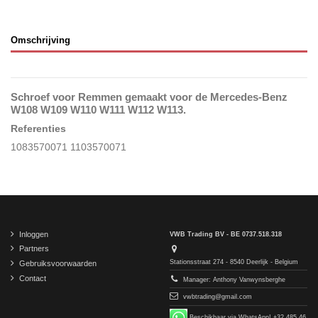
Omschrijving
Schroef voor Remmen gemaakt voor de Mercedes-Benz
W108 W109 W110 W111 W112 W113.
Referenties
1083570071 1103570071
Inloggen
VWB Trading BV - BE 0737.518.318
Partners
Stationsstraat 274 - 8540 Deerlijk - Belgium
Gebruiksvoorwaarden
Contact
Manager: Anthony Vanwynsberghe
vwbtrading@gmail.com
Beschikbaar via WhatsApp! +32 485 46