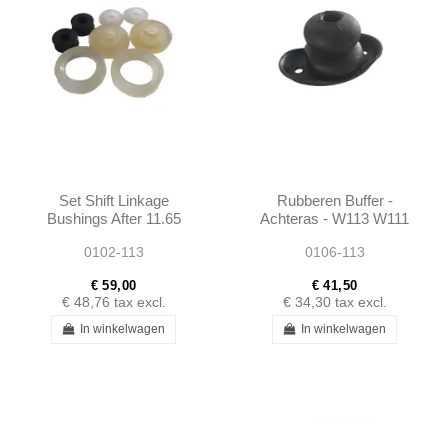
Set Shift Linkage
Rubberen Buffer -
Bushings After 11.65
Achteras - W113 W111
W113 - W108 W110
W108 - 1103200544
0102-113
0106-113
W111
€ 59,00
€ 41,50
€ 48,76
tax excl.
€ 34,30
tax excl.
In winkelwagen
In winkelwagen