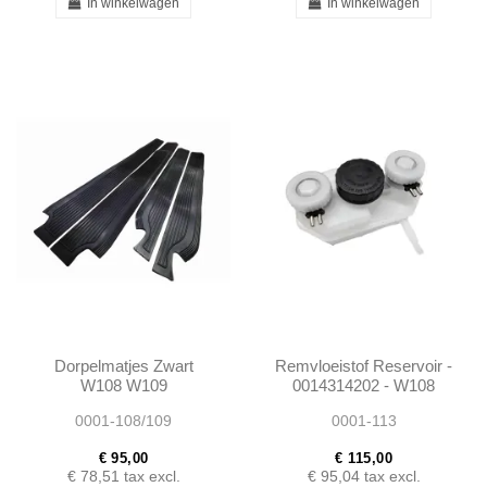
In winkelwagen
In winkelwagen
Dorpelmatjes Zwart
Remvloeistof Reservoir -
W108 W109
0014314202 - W108
W109 W110 W111 W113
0001-108/109
0001-113
€ 95,00
€ 115,00
€ 78,51
tax excl.
€ 95,04
tax excl.