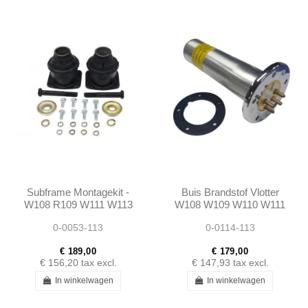
Subframe Montagekit -
Buis Brandstof Vlotter
W108 R109 W111 W113
W108 W109 W110 W111
- 1135860033 -
W113 W114 W115 -
0-0053-113
0-0114-113
1115860633 -
11005421204 -
1083300275
110542120464
€ 189,00
€ 179,00
€ 156,20
tax excl.
€ 147,93
tax excl.
In winkelwagen
In winkelwagen