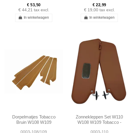
€ 53,50
€ 22,99
€ 44,21
tax excl.
€ 19,00
tax excl.
In winkelwagen
In winkelwagen
Dorpelmatjes Tobacco
Zonnekleppen Set W110
Bruin W108 W109
W108 W109 Tobacco -
1088101210 -
0003-108/109
0003-110
1088101110