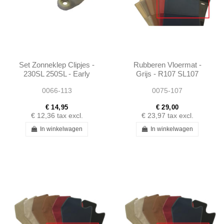
Set Zonneklep Clipjes -
Rubberen Vloermat -
230SL 250SL - Early
Grijs - R107 SL107
W113 W108 W109 W111
SLC107
0066-113
0075-107
W114 W115
€ 14,95
€ 29,00
€ 12,36
tax excl.
€ 23,97
tax excl.
In winkelwagen
In winkelwagen