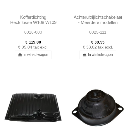
Kofferdichting
Achteruitrijlichtschakelaar
Heckflosse W108 W109
- Meerdere modellen
- 1087500077
1969-80 W111 W108
0016-000
0025-111
W114 Ponton
€ 115,00
€ 39,95
€ 95,04
tax excl.
€ 33,02
tax excl.
In winkelwagen
In winkelwagen