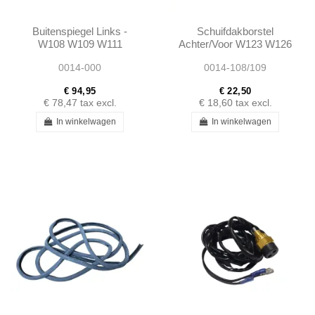
Buitenspiegel Links -
Schuifdakborstel
W108 W109 W111
Achter/Voor W123 W126
Flachkuhler -
W108 W109 W110 W112
0014-000
0014-108/109
1088101516
W114 W115 -
1157820198 -...
€ 94,95
€ 22,50
€ 78,47
tax excl.
€ 18,60
tax excl.
In winkelwagen
In winkelwagen