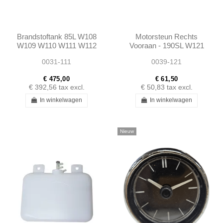
Brandstoftank 85L W108
Motorsteun Rechts
W109 W110 W111 W112
Vooraan - 190SL W121
1094700301
W120 - Achteras W108
0031-111
0039-121
A1094700301
W111 W113 -
1202230512
€ 475,00
€ 61,50
€ 392,56
tax excl.
€ 50,83
tax excl.
In winkelwagen
In winkelwagen
Nieuw