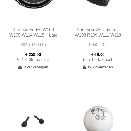
Klok Mercedes W108
Subframe Aslichaam -
W109 W114 W115 – Late
W108 R109 W111 W113
versie 50 mm
- 1135860033 -
0045-114/115
0053-113
0005420511
1115860633 -
A0005420511
1083300275
€ 259,00
€ 69,00
€ 214,05
tax excl.
€ 57,02
tax excl.
In winkelwagen
In winkelwagen