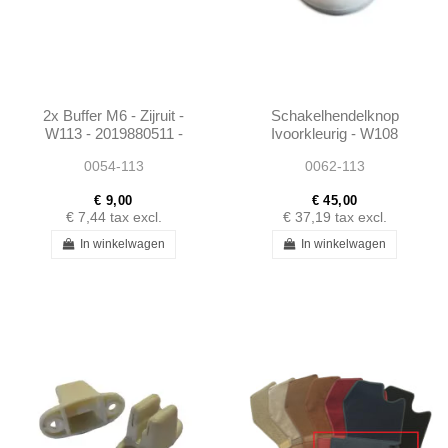
2x Buffer M6 - Zijruit -
Schakelhendelknop
W113 - 2019880511 -
Ivoorkleurig - W108
Past op meerdere
W110 W111 W113 -
0054-113
0062-113
modellen
1112680942
€ 9,00
€ 45,00
€ 7,44
tax excl.
€ 37,19
tax excl.
In winkelwagen
In winkelwagen