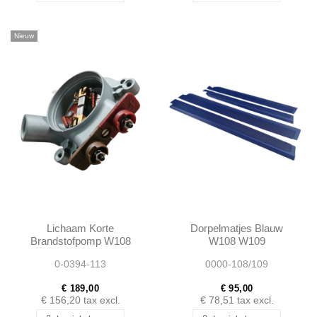
Nieuw
Lichaam Korte
Dorpelmatjes Blauw
Brandstofpomp W108
W108 W109
W111 W113
0-0394-113
0000-108/109
A0010915201 -
0010915201
€ 189,00
€ 95,00
€ 156,20
tax excl.
€ 78,51
tax excl.