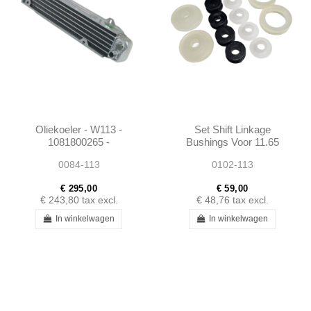
Oliekoeler - W113 -
Set Shift Linkage
1081800265 -
Bushings Voor 11.65
1081800165 -
230SL W113
0084-113
0102-113
1081800065
€ 295,00
€ 59,00
€ 243,80
tax excl.
€ 48,76
tax excl.
In winkelwagen
In winkelwagen