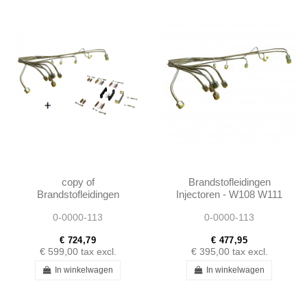
copy of
Brandstofleidingen
Brandstofleidingen
Injectoren - W108 W111
Injectoren - W108 W111
W113 230SL 250SL
0-0000-113
0-0000-113
W113 230SL 250SL
280SL 250SE 280SE
280SL 250SE 280SE
€ 724,79
€ 477,95
€ 599,00
tax excl.
€ 395,00
tax excl.
In winkelwagen
In winkelwagen