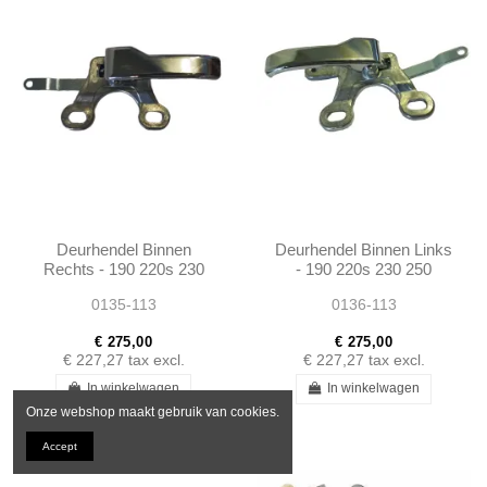
Deurhendel Binnen
Deurhendel Binnen Links
Rechts - 190 220s 230
- 190 220s 230 250
250 W108 W110 W111
W108 W110 W111 W113
0135-113
0136-113
W113 - 1087600561
- 1087600561
€ 275,00
€ 275,00
€ 227,27
tax excl.
€ 227,27
tax excl.
In winkelwagen
In winkelwagen
Onze webshop maakt gebruik van cookies.
Accept