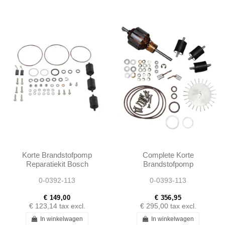
Korte Brandstofpomp
Complete Korte
Reparatiekit Bosch
Brandstofpomp
W108 W111 W113
Reparatiekit Bosch
0-0392-113
0-0393-113
A0010915201 -
W108 W111 W113
0010915201
A0010915201 -
€ 149,00
€ 356,95
0010915201
€ 123,14
tax excl.
€ 295,00
tax excl.
In winkelwagen
In winkelwagen