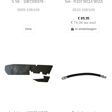
S SE - 1087200378 -
Set - R107 W114 W115
1087200478
W108 W109 W100 -
0009-108/109
0010-108/109
-1087300578 -
40cm
1087300678
€ 89,95
€ 74,34
tax excl.
View
In winkelwagen