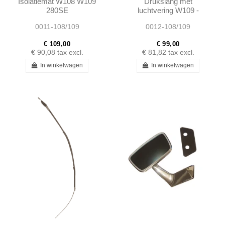
Isolatiemat W108 W109
Drukslang met
280SE
luchtvering W109 -
1099971782
0011-108/109
0012-108/109
A1099971782
€ 109,00
€ 99,00
€ 90,08
tax excl.
€ 81,82
tax excl.
In winkelwagen
In winkelwagen