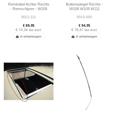
Remkabel Achter Rechts
Buitenspiegel Rechts -
- Remschijven - W108
W108 W109 W111
W110 W111 -
Flachkuhler -
0012-111
0013-000
1084200485 1084200885
1088101716
€ 89,95
€ 94,95
€ 74,34
tax excl.
€ 78,47
tax excl.
In winkelwagen
In winkelwagen