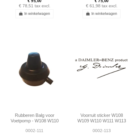
€ 95,00
€ 75,00
€ 78,51
tax excl.
€ 61,98
tax excl.
In winkelwagen
In winkelwagen
Rubberen Balg voor
Voorruit sticker W108
Voetpomp - W108 W110
W109 W110 W111 W113
W111 W114 W115 W116
W114 W115 190SL
0002-111
0002-113
PONTON