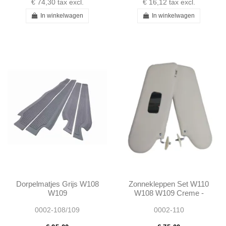
€ 74,30
tax excl.
€ 16,12
tax excl.
In winkelwagen
In winkelwagen
Dorpelmatjes Grijs W108
Zonnekleppen Set W110
W109
W108 W109 Creme -
1088101210 -
0002-108/109
0002-110
1088101110