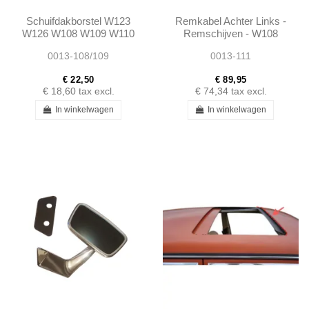
Schuifdakborstel W123
Remkabel Achter Links -
W126 W108 W109 W110
Remschijven - W108
W112 W114 W115 -
W110 W111 -
0013-108/109
0013-111
1087820198
1084200785 1084200385
A1087820198
€ 22,50
€ 89,95
€ 18,60
tax excl.
€ 74,34
tax excl.
In winkelwagen
In winkelwagen