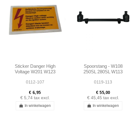
Sticker Danger High
Spoorstang - W108
Voltage W201 W123
250SL 280SL W113
W124 W126 R129 W140
W111 300SE 300SEL
0112-107
0119-113
W116 W107 W114 W115
W112 - 1073300103
W108...
€ 6,95
€ 55,00
€ 5,74
tax excl.
€ 45,45
tax excl.
In winkelwagen
In winkelwagen