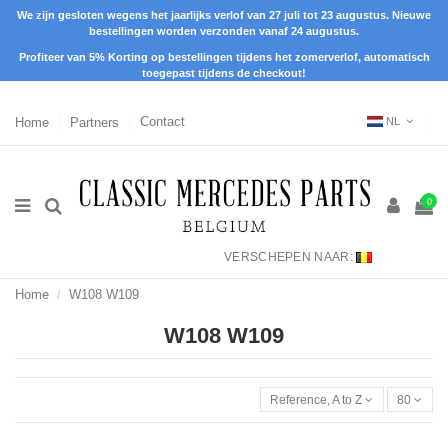
We zijn gesloten wegens het jaarlijks verlof van 27 juli tot 23 augustus. Nieuwe
bestellingen worden verzonden vanaf 24 augustus.
Profiteer van 5% Korting op bestellingen tijdens het zomerverlof, automatisch
toegepast tijdens de checkout!
Home
Partners
Contact
NL
0
VERSCHEPEN NAAR:
Home
W108 W109
W108 W109
Reference, A to Z
80