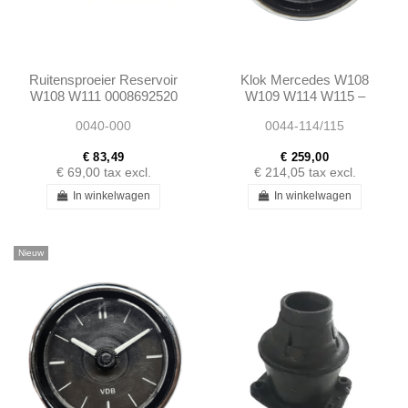
Ruitensproeier Reservoir
Klok Mercedes W108
W108 W111 0008692520
W109 W114 W115 –
Vroege versie 55mm
0040-000
0044-114/115
0005420411
A0005420411
€ 83,49
€ 259,00
€ 69,00
tax excl.
€ 214,05
tax excl.
In winkelwagen
In winkelwagen
Nieuw