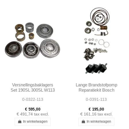
Versnellingsbaklagers
Lange Brandstofpomp
Set 190SL 300SL W113
Reparatiekit Bosch
W110 W111 W112
W108 W111 W113
0-0322-113
0-0391-113
Ponton
0010913401 0442200007
€ 595,00
€ 195,00
€ 491,74
tax excl.
€ 161,16
tax excl.
In winkelwagen
In winkelwagen