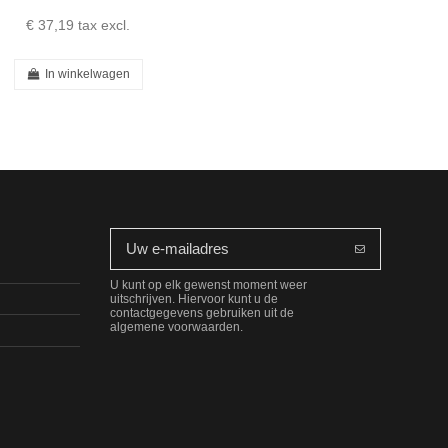
€ 37,19
tax excl.
In winkelwagen
U kunt op elk gewenst moment weer
uitschrijven. Hiervoor kunt u de
contactgegevens gebruiken uit de
algemene voorwaarden.