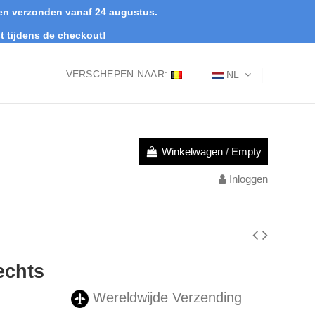
rden verzonden vanaf 24 augustus.
t tijdens de checkout!
VERSCHEPEN NAAR:
NL
Winkelwagen
/
Empty
Inloggen
echts
Wereldwijde Verzending