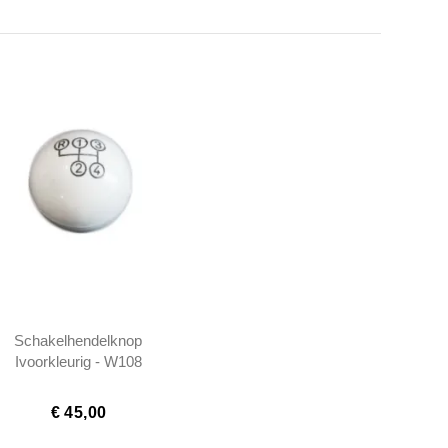
Schakelhendelknop
Ivoorkleurig - W108
W110 W111 W113 -
1112680942
€ 45,00