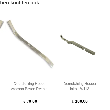
bben kochten ook...
Deurdichting Houder
Deurdichting Houder
Vooraan Boven Rechts -
Links - W113 -
W113 - 1137220245
1137220345
€ 70,00
€ 180,00