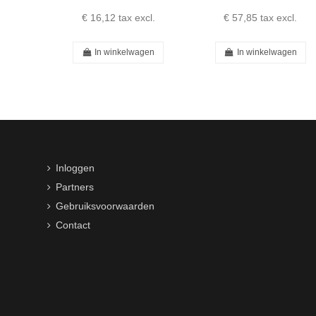
€ 16,12
tax excl.
€ 57,85
tax excl.
In winkelwagen
In winkelwagen
Inloggen
Partners
Gebruiksvoorwaarden
Contact