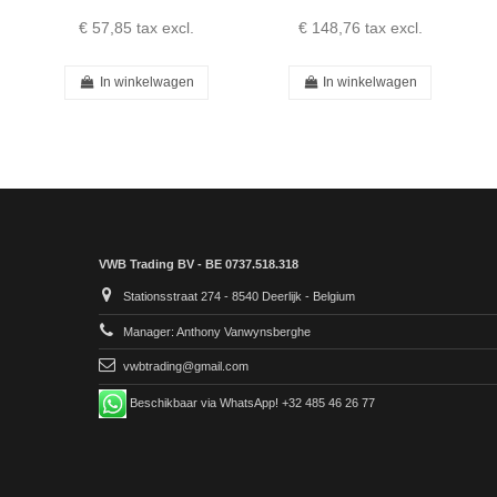
€ 57,85
tax excl.
€ 148,76
tax excl.
In winkelwagen
In winkelwagen
VWB Trading BV - BE 0737.518.318
Stationsstraat 274 - 8540 Deerlijk - Belgium
Manager: Anthony Vanwynsberghe
vwbtrading@gmail.com
Beschikbaar via WhatsApp! +32 485 46 26 77