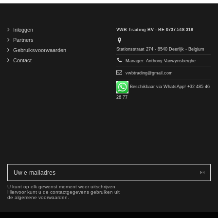
Inloggen
VWB Trading BV - BE 0737.518.318
Partners
Stationsstraat 274 - 8540 Deerlijk - Belgium
Gebruiksvoorwaarden
Contact
Manager: Anthony Vanwynsberghe
vwbtrading@gmail.com
Beschikbaar via WhatsApp! +32 485 46
26 77
U kunt op elk gewenst moment weer uitschrijven.
Hiervoor kunt u de contactgegevens gebruiken uit
de algemene voorwaarden.