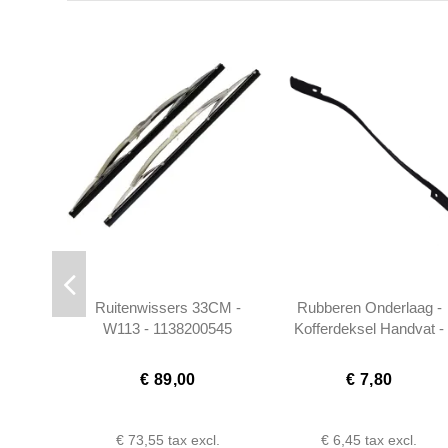
Ruitenwissers 33CM -
Rubberen Onderlaag -
W113 - 1138200545
Kofferdeksel Handvat -
W113 W111 -
1087580105
€ 89,00
€ 7,80
€ 73,55
tax excl.
€ 6,45
tax excl.