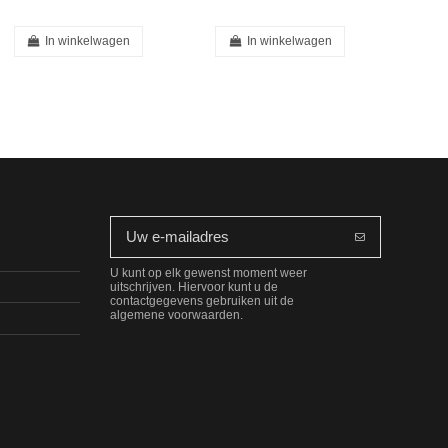
In winkelwagen
In winkelwagen
U kunt op elk gewenst moment weer
uitschrijven. Hiervoor kunt u de
contactgegevens gebruiken uit de
algemene voorwaarden.