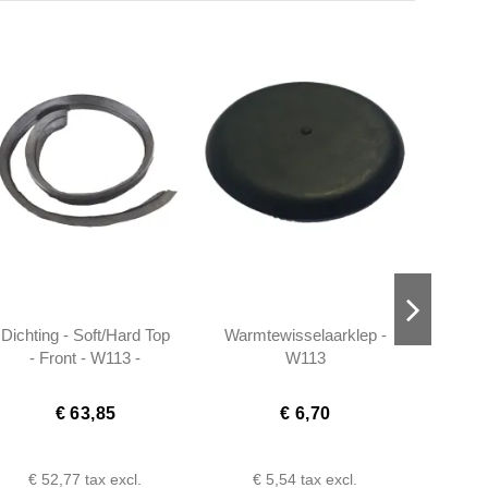
Dichting - Soft/Hard Top
Warmtewisselaarklep -
Dichti
- Front - W113 -
W113
- 23
1137951222
W113
€ 63,85
€ 6,70
€ 52,77
tax excl.
€ 5,54
tax excl.
€ 1