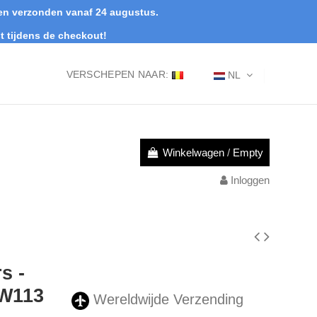
rden verzonden vanaf 24 augustus.
t tijdens de checkout!
VERSCHEPEN NAAR:
NL
Winkelwagen
/
Empty
Inloggen
s -
 W113
Wereldwijde Verzending