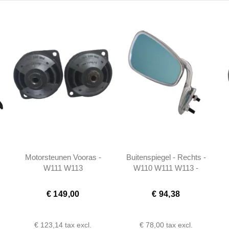
Motorsteunen Vooras -
Buitenspiegel - Rechts -
W111 W113
W110 W111 W113 -
1108100816
€ 149,00
€ 94,38
€ 123,14
tax excl.
€ 78,00
tax excl.